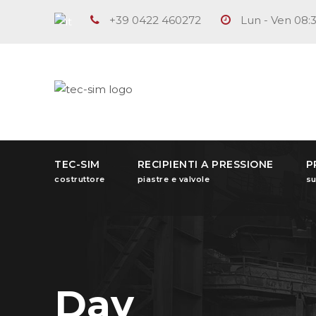
+39 0422 460272
Lun - Ven 08:3
TEC-SIM
RECIPIENTI A PRESSIONE
P
costruttore
piastre e valvole
su
Day