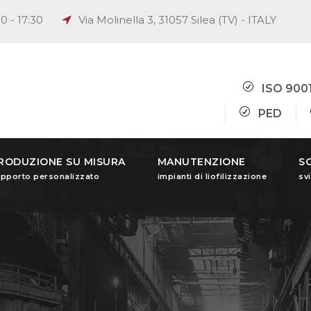
0 - 17:30
Via Molinella 3, 31057 Silea (TV) - ITALY
ISO 900
PED
RODUZIONE SU MISURA
MANUTENZIONE
SO
pporto personalizzato
impianti di liofilizzazione
sv