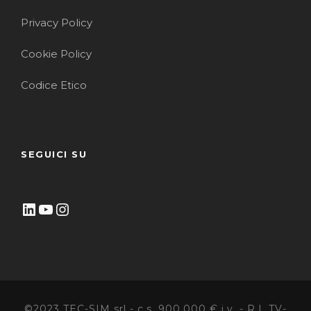
Privacy Policy
Cookie Policy
Codice Etico
SEGUICI SU
LinkedIn
YouTube
Instagram
©2023 TEC-SIM srl - c.s. 900.000 € i.v. - R.I. TV-